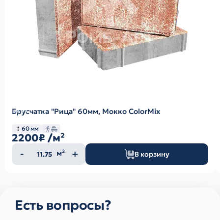
Брусчатка "Рица" 60мм, Мокко ColorMix
60 мм
2200₽
/м²
Количество
м²
В корзину
товара
Есть вопросы?