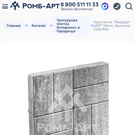
8 800 511 11 33
Звонок бесплатно
Тротуарная
Брусчатка "Квадрат
плитка
Главная
Каталог
400" 50мм, Арктика
Колормикс в
ColorMix
Городищи