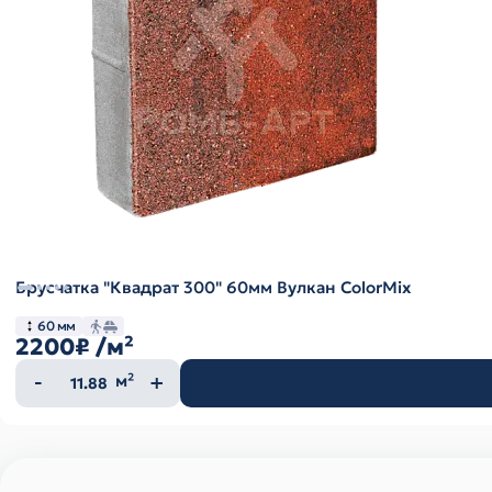
Брусчатка "Квадрат 300" 60мм Вулкан ColorMix
60 мм
2200₽
/м²
Количество
м²
товара