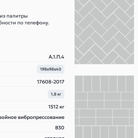
 из палитры
бности по телефону.
А.1.П.4
198х98х40
17608-2017
1,8 кг
1512 кг
войное вибропрессование
B30