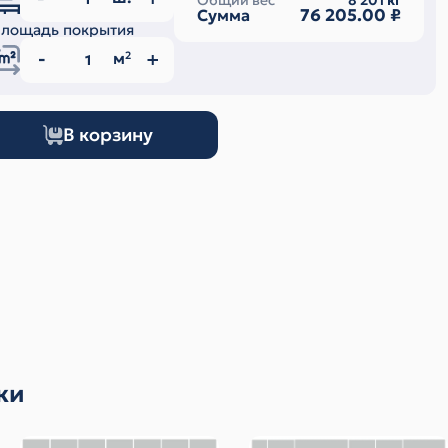
Общий вес
8 201
кг
76 205.00
₽
Сумма
лощадь покрытия
м
2
В корзину
ки