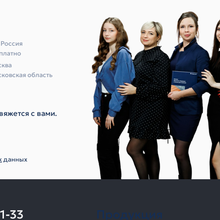
 Россия
платно
ква
ковская область
вяжется с вами.
х
данных
11-33
Продукция