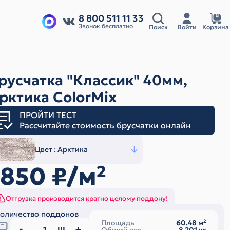
8 800 511 11 33
Звонок бесплатно
Поиск
Войти
Корзина
русчатка "Классик" 40мм,
рктика ColorMix
ПРОЙТИ ТЕСТ
Рассчитайте стоимость брусчатки онлайн
Цвет :
Арктика
1850
₽/м
2
Отгрузка производится кратно целому поддону!
оличество поддонов
Площадь
60.48
м
2
ш.