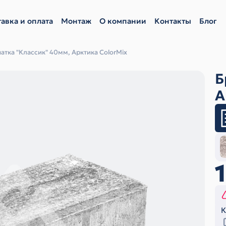
авка и оплата
Монтаж
О компании
Контакты
Блог
атка "Классик" 40мм, Арктика ColorMix
Б
А
К