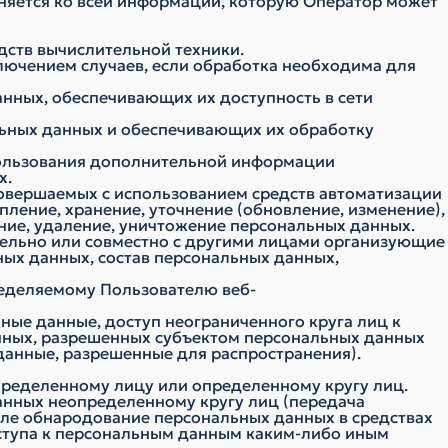
няется ко всей информации, которую Оператор может
дств вычислительной техники.
лючением случаев, если обработка необходима для
анных, обеспечивающих их доступность в сети
льных данных и обеспечивающих их обработку
спользования дополнительной информации
х.
совершаемых с использованием средств автоматизации
пление, хранение, уточнение (обновление, изменение),
ание, удаление, уничтожение персональных данных.
ятельно или совместно с другими лицами организующие
ых данных, состав персональных данных,
ределяемому Пользователю веб-
ные данные, доступ неограниченного круга лиц к
нных, разрешенных субъектом персональных данных
данные, разрешенные для распространения).
пределенному лицу или определенному кругу лиц.
анных неопределенному кругу лиц (передача
сле обнародование персональных данных в средствах
ступа к персональным данным каким-либо иным