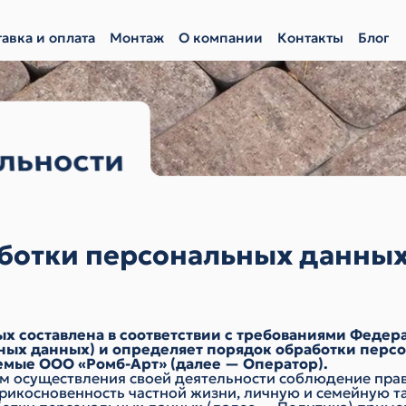
авка и оплата
Монтаж
О компании
Контакты
Блог
льности
аботки персональных данны
 составлена в соответствии с требованиями Федерал
ных данных) и определяет порядок обработки перс
мые ООО «Ромб-Арт» (далее — Оператор).
ем осуществления своей деятельности соблюдение прав
прикосновенность частной жизни, личную и семейную т