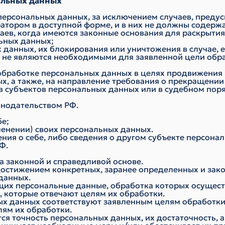
нальных данных
ерсональных данных, за исключением случаев, преду
тором в доступной форме, и в них не должны содержа
аев, когда имеются законные основания для раскрыти
ьных данных;
х данных, их блокирования или уничтожения в случае,
 не являются необходимыми для заявленной цели обра
бработке персональных данных в целях продвижения на
ых, а также, на направление требования о прекращени
в субъектов персональных данных или в судебном пор
онодательством РФ.
бе;
менении) своих персональных данных.
ния о себе, либо сведения о другом субъекте персонал
Ф.
а законной и справедливой основе.
достижением конкретных, заранее определенных и зак
данных.
ащих персональные данные, обработка которых осущест
, которые отвечают целям их обработки.
ых данных соответствуют заявленным целям обработки
ям их обработки.
ся точность персональных данных, их достаточность, 