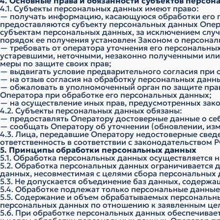
4. Основные права и обязанности субъектов персо
4.1. Субъекты персональных данных имеют право:
— получать информацию, касающуюся обработки его п
предоставляются субъекту персональных данных Опера
субъектам персональных данных, за исключением случ
порядок ее получения установлен Законом о персонал
— требовать от оператора уточнения его персональны
устаревшими, неточными, незаконно полученными или
меры по защите своих прав;
— выдвигать условие предварительного согласия при о
— на отзыв согласия на обработку персональных данн
— обжаловать в уполномоченный орган по защите пра
Оператора при обработке его персональных данных;
— на осуществление иных прав, предусмотренных зак
4.2. Субъекты персональных данных обязаны:
— предоставлять Оператору достоверные данные о се
— сообщать Оператору об уточнении (обновлении, из
4.3. Лица, передавшие Оператору недостоверные сведе
ответственность в соответствии с законодательством Р
5. Принципы обработки персональных данных
5.1. Обработка персональных данных осуществляется н
5.2. Обработка персональных данных ограничивается 
данных, несовместимая с целями сбора персональных 
5.3. Не допускается объединение баз данных, содерж
5.4. Обработке подлежат только персональные данные
5.5. Содержание и объем обрабатываемых персональн
персональных данных по отношению к заявленным цел
5.6. При обработке персональных данных обеспечивает