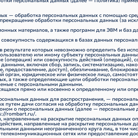
ботки персональных данных (далее — Политика) приме
нных — обработка персональных данных с помощью сре
 прекращение обработки персональных данных (за иск
ионных материалов, а также программ для ЭВМ и баз д
 совокупность содержащихся в базах данных персона
, в результате которых невозможно определить без и
ользователю или иному субъекту персональных данны
е (операция) или совокупность действий (операций), 
 данными, включая сбор, запись, систематизацию, нако
е, предоставление, доступ), обезличивание, блокиров
ый орган, юридическое или физическое лицо, самосто
х, а также определяющие цели обработки персональн
аемые с персональными данными.
сящаяся прямо или косвенно к определенному или оп
рсональных данных для распространения, — персональ
х путем дачи согласия на обработку персональных да
коном о персональных данных (далее — персональные 
s://rombart.ru/
.
я, направленные на раскрытие персональных данных о
действия, направленные на раскрытие персональных д
льными данными неограниченного круга лиц, в том чи
телекоммуникационных сетях или предоставление до