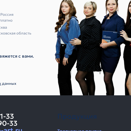
 Россия
платно
ква
ковская область
вяжется с вами.
х
данных
11-33
Продукция
90-33
-art.ru