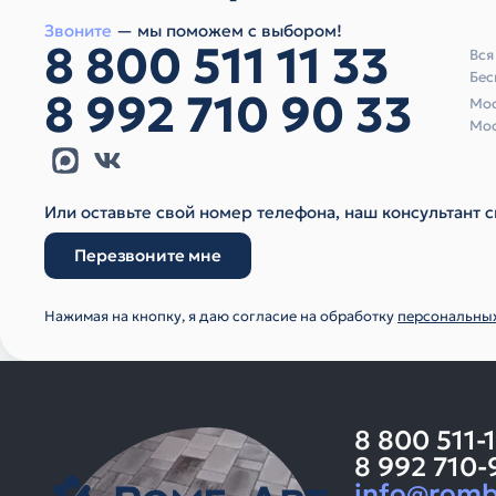
Звоните
— мы поможем с выбором!
8 800 511 11 33
Вся
Бес
8 992 710 90 33
Мос
Мос
Или оставьте свой номер телефона, наш консультант с
Перезвоните мне
Нажимая на кнопку, я даю согласие на обработку
персональны
8 800 511-
8 992 710-
info@romb