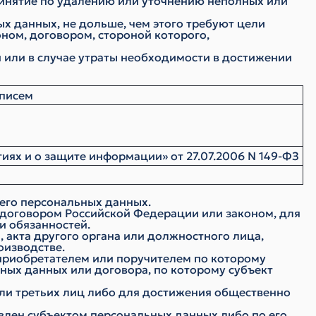
ринятие по удалению или уточнению неполных или
х данных, не дольше, чем этого требуют цели
ном, договором, стороной которого,
или в случае утраты необходимости в достижении
 писем
х и о защите информации» от 27.07.2006 N 149-ФЗ
 его персональных данных.
договором Российской Федерации или законом, для
и обязанностей.
 акта другого органа или должностного лица,
оизводстве.
оприобретателем или поручителем по которому
ьных данных или договора, по которому субъект
или третьих лиц либо для достижения общественно
авлен субъектом персональных данных либо по его