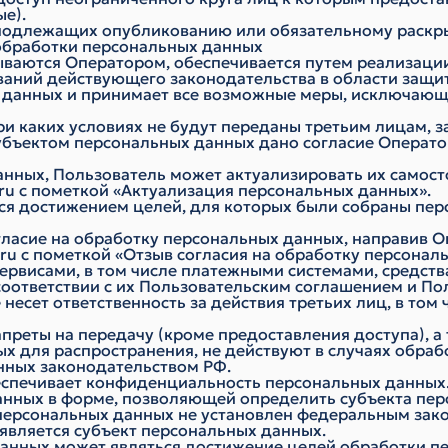
е).
, подлежащих опубликованию или обязательному раскр
 обработки персональных данных
ваются Оператором, обеспечивается путем реализации
аний действующего законодательства в области защи
ых данных и принимает все возможные меры, исключа
ри каких условиях не будут переданы третьим лицам, 
субъектом персональных данных дано согласие Операто
 данных, Пользователь может актуализировать их само
ru
с пометкой «Актуализация персональных данных».
ся достижением целей, для которых были собраны пер
гласие на обработку персональных данных, направив 
ru
с пометкой «Отзыв согласия на обработку персонал
сервисами, в том числе платежными системами, средств
соответствии с их Пользовательским соглашением и П
несет ответственность за действия третьих лиц, в том
преты на передачу (кроме предоставления доступа), а
х для распространения, не действуют в случаях обраб
нных законодательством РФ.
беспечивает конфиденциальность персональных данных
анных в форме, позволяющей определить субъекта пер
персональных данных не установлен федеральным зако
является субъект персональных данных.
анных может являться достижение целей обработки пе