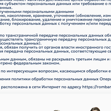
сия субъектом персональных данных или требование о
анных.
полученными персональными данными
цию, накопление, хранение, уточнение (обновление, из
вание, блокирование, удаление и уничтожение персона
аботку персональных данных с получением и/или пер
и по трансграничной передаче персональных данных о
существлять трансграничную передачу персональных д
рсональных данных).
, обязан получить от органов власти иностранного го
ая передача персональных данных, соответствующие с
ьным данным, обязаны не раскрывать третьим лицам и 
мотрено федеральным законом.
я по интересующим вопросам, касающимся обработки е
нения политики обработки персональных данных Опера
е расположена в сети Интернет по адресу
https://rombar