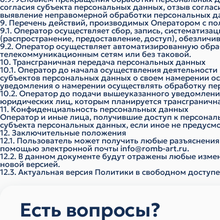
согласия субъекта персональных данных, отзыв согла
выявление неправомерной обработки персональных д
9. Перечень действий, производимых Оператором с 
9.1. Оператор осуществляет сбор, запись, систематиза
(распространение, предоставление, доступ), обезличи
9.2. Оператор осуществляет автоматизированную обр
телекоммуникационным сетям или без таковой.
10. Трансграничная передача персональных данных
10.1. Оператор до начала осуществления деятельност
субъектов персональных данных о своем намерении о
уведомления о намерении осуществлять обработку пе
10.2. Оператор до подачи вышеуказанного уведомления
юридических лиц, которым планируется трансграничн
11. Конфиденциальность персональных данных
Оператор и иные лица, получившие доступ к персонал
субъекта персональных данных, если иное не предус
12. Заключительные положения
12.1. Пользователь может получить любые разъяснени
помощью электронной почты
info@romb-art.ru
.
12.2. В данном документе будут отражены любые изме
новой версией.
12.3. Актуальная версия Политики в свободном доступ
Есть вопросы?