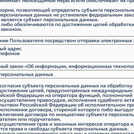
ринимает необходимые меры и/или обеспечивает их п
 форме, позволяющей определить субъекта персональны
персональных данных не установлен федеральным зако
является субъект персональных данных.
ибо обезличиваются по достижении целей обработки 
 законом.
ие Пользователя посредством отправки электронных
ый адрес
лефонов
й закон «Об информации, информационных технология
персональных данных
 согласия субъекта персональных данных на обработку
 достижения целей, предусмотренных международным 
йской Федерации на оператора функций, полномочий 
существления правосудия, исполнения судебного акта,
льством Российской Федерации об исполнительном пр
 исполнения договора, стороной которого либо выгод
заключения договора по инициативе субъекта персонал
ателем или поручителем.
осуществления прав и законных интересов оператора 
тся права и свободы субъекта персональных данных.
 доступ неограниченного круга лиц к которым предост