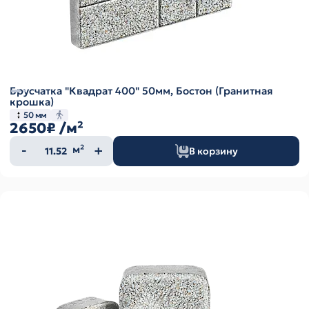
Брусчатка "Квадрат 400" 50мм, Бостон (Гранитная
крошка)
50 мм
2650₽
/м²
Количество
м²
В корзину
товара