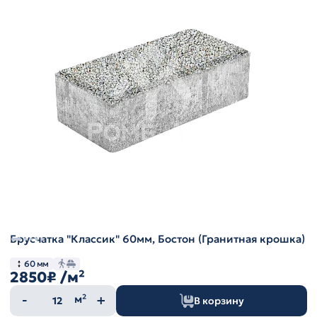
Брусчатка "Классик" 60мм, Бостон (Гранитная крошка)
60 мм
2850₽
/м²
Количество
м²
В корзину
товара