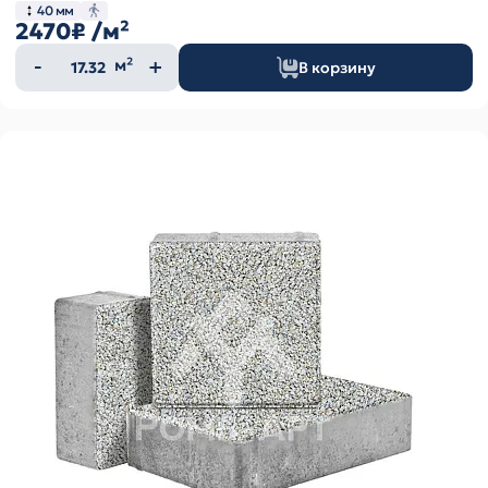
40 мм
2470₽
/м²
Количество
м²
В корзину
товара