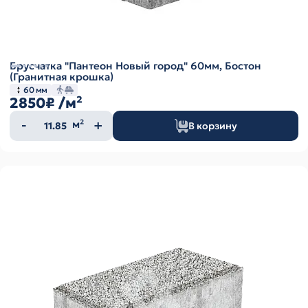
Брусчатка "Пантеон Новый город" 60мм, Бостон
(Гранитная крошка)
60 мм
2850₽
/м²
Количество
м²
В корзину
товара