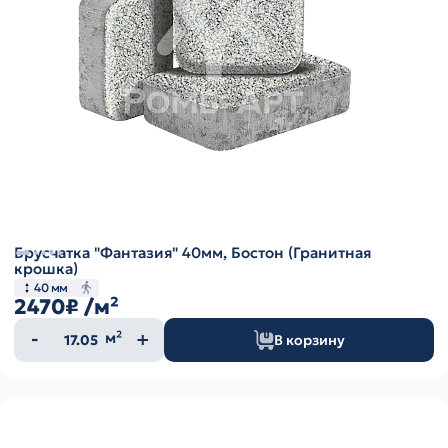
Брусчатка "Фантазия" 40мм, Бостон (Гранитная
крошка)
40 мм
2470₽
/м²
Количество
м²
В корзину
товара