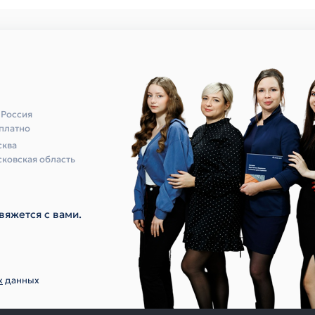
 Россия
платно
ква
ковская область
вяжется с вами.
х
данных