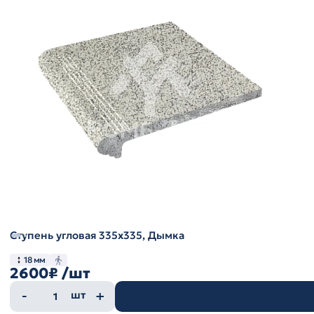
Ступень угловая 335х335, Дымка
18 мм
2600₽
/шт
Количество
шт
товара