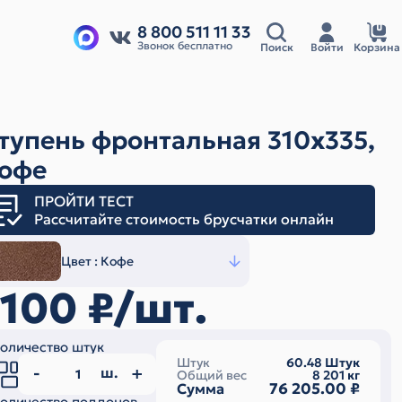
8 800 511 11 33
Звонок бесплатно
Поиск
Войти
Корзина
тупень фронтальная 310х335,
офе
ПРОЙТИ ТЕСТ
Рассчитайте стоимость брусчатки онлайн
Цвет :
Кофе
1100
₽/шт.
оличество штук
Штук
60.48
Штук
ш.
Общий вес
8 201
кг
76 205.00
₽
Сумма
оличество поддонов