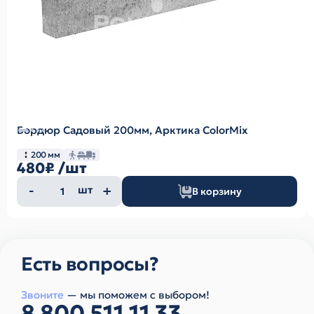
Бордюр Садовый 200мм, Арктика ColorMix
200 мм
480₽
/шт
Количество
шт
В корзину
товара
Есть вопросы?
Звоните
— мы поможем с выбором!
8 800 511 11 33