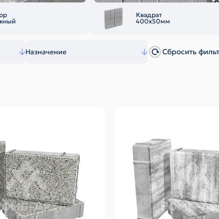
юр
Квадрат
жный
400х50мм
Сбросить филь
Назначение