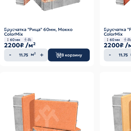
Брусчатка "Рица" 60мм, Мокко
Брусчатка "
ColorMix
ColorMix
60 мм
60 мм
2200₽
/м²
2200₽
/
Количество
Колич
м²
В корзину
товара
товар