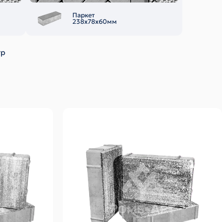
Паркет
238х78х60мм
тр