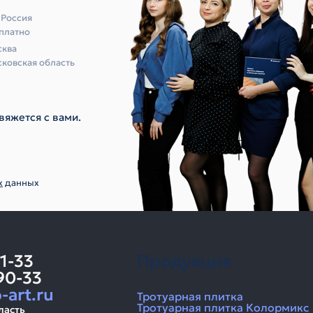
 Россия
платно
ква
ковская область
вяжется с вами.
х
данных
11-33
Продукция
90-33
-art.ru
Тротуарная плитка
Тротуарная плитка Колормикс
ласть