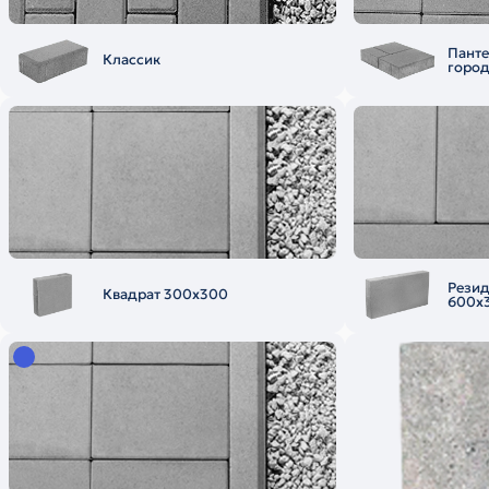
Пант
Классик
горо
Рези
Квадрат 300х300
600х