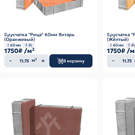
Брусчатка "Рица" 60мм Янтарь
Брусчатка 
(Оранжевый)
(Жёлтый)
60 мм
60 мм
1750₽
/м²
1750₽
/м
Количество
Колич
м²
В корзину
товара
товар