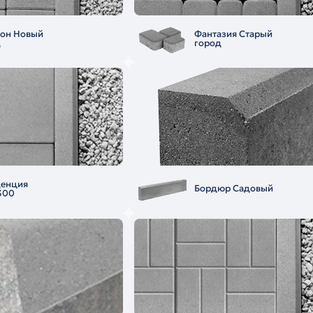
еон Новый
Фантазия Старый
д
город
денция
Бордюр Садовый
300