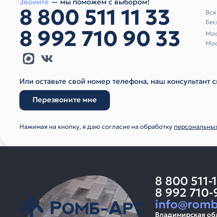
Звоните
— мы поможем с выбором!
8 800 511 11 33
Вся
Бес
8 992 710 90 33
Мос
Мос
Или оставьте свой номер телефона, наш консультант с
Перезвоните мне
Нажимая на кнопку, я даю согласие на обработку
персональны
8 800 511-
8 992 710-
info@romb
Владимирская об