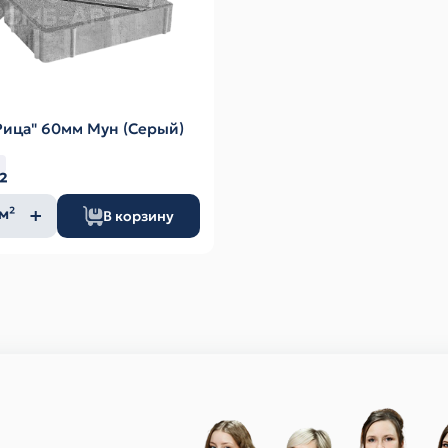
Рица" 60мм Мун (Серый)
²
ество
м²
В корзину
а