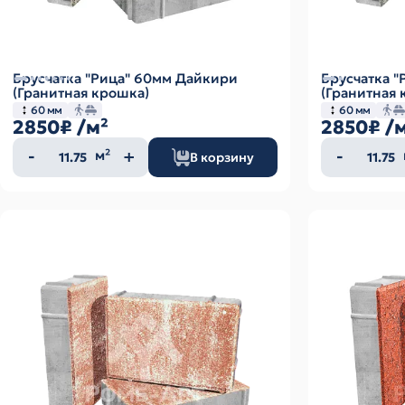
Брусчатка "Рица" 60мм Дайкири
Брусчатка 
(Гранитная крошка)
(Гранитная 
60 мм
60 мм
2850₽
/м²
2850₽
/
Количество
Колич
м²
В корзину
товара
товар