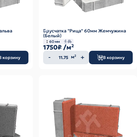
альва
Брусчатка "Рица" 60мм Жемчужина
(Белый)
60 мм
1750₽
/м²
Количество
м²
В корзину
В корзину
товара