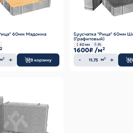
"Рица" 60мм Мадонна
Брусчатка "Рица" 60мм Ш
(Графитовый)
60 мм
²
1600₽
/м²
ество
Количество
м²
м²
В корзину
а
товара