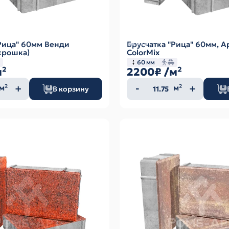
"Рица" 60мм Венди
Брусчатка "Рица" 60мм, А
крошка)
ColorMix
60 мм
м²
2200₽
/м²
ество
Количество
м²
м²
В корзину
а
товара