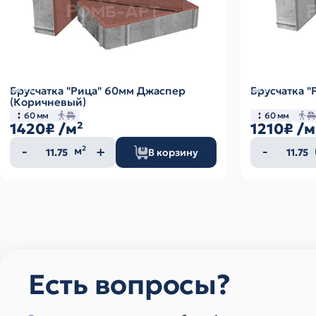
Брусчатка "Рица" 60мм Джаспер
Брусчатка "
(Коричневый)
60 мм
60 мм
1420₽
/м²
1210₽
/м
Количество
Колич
м²
В корзину
товара
товар
Есть вопросы?