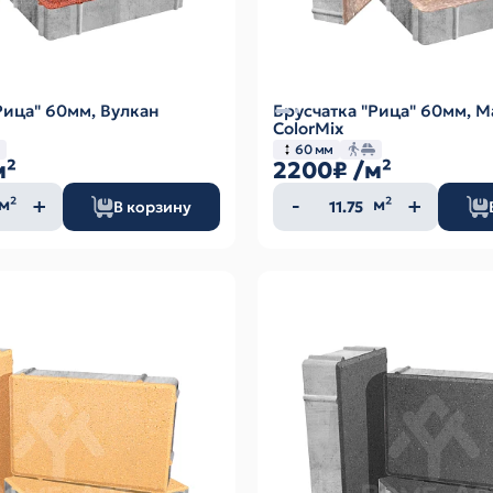
Рица" 60мм, Вулкан
Брусчатка "Рица" 60мм, М
ColorMix
60 мм
м²
2200₽
/м²
ество
Количество
м²
м²
В корзину
а
товара