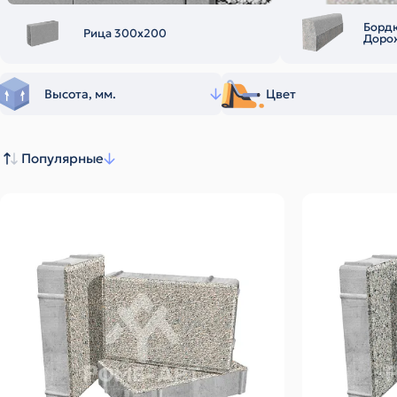
Борд
Рица 300х200
Доро
Высота, мм.
Цвет
Популярные