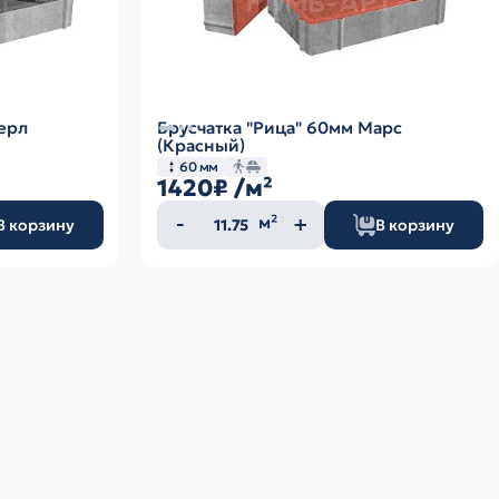
ерл
Брусчатка "Рица" 60мм Марс
(Красный)
60 мм
1420₽
/м²
Количество
м²
В корзину
В корзину
товара