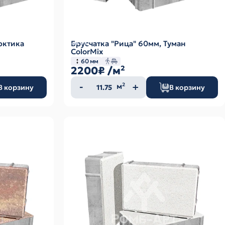
рктика
Брусчатка "Рица" 60мм, Туман
ColorMix
60 мм
2200₽
/м²
Количество
м²
В корзину
В корзину
товара