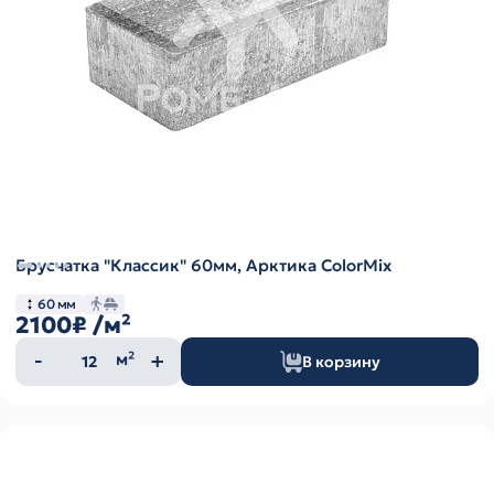
Брусчатка "Классик" 60мм, Арктика ColorMix
60 мм
2100₽
/м²
Количество
м²
В корзину
товара