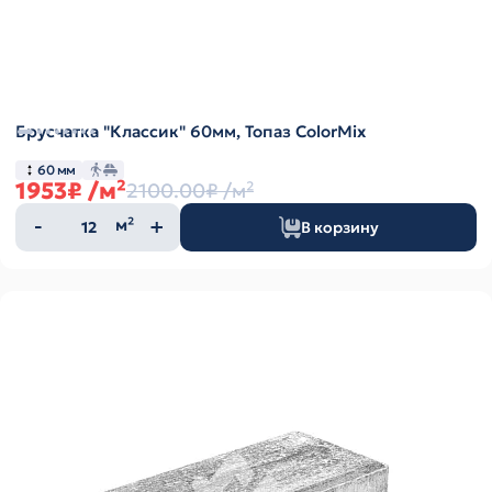
Брусчатка "Классик" 60мм, Топаз ColorMix
60 мм
1953₽
/м²
2100.00₽
/м²
Количество
м²
В корзину
товара