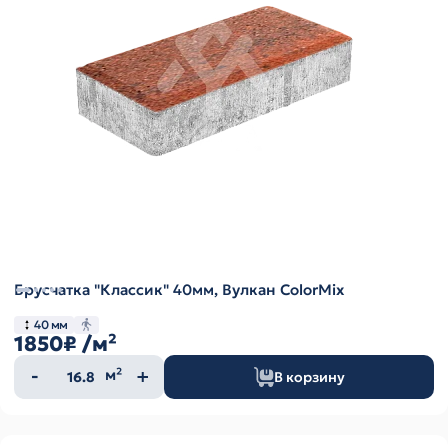
Брусчатка "Классик" 40мм, Вулкан ColorMix
40 мм
1850₽
/м²
Количество
м²
В корзину
товара