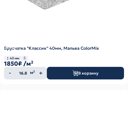
Брусчатка "Классик" 40мм, Мальва ColorMix
40 мм
1850₽
/м²
Количество
м²
В корзину
товара