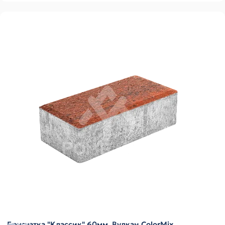
Брусчатка "Классик" 60мм, Вулкан ColorMix