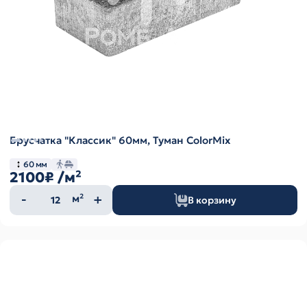
Брусчатка "Классик" 60мм, Туман ColorMix
60 мм
2100₽
/м²
Количество
м²
В корзину
товара