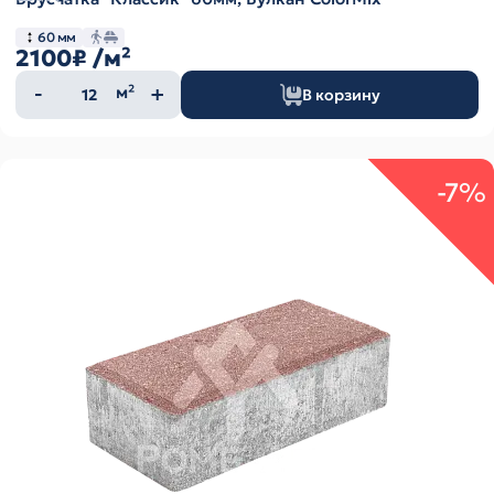
60 мм
2100₽
/м²
Количество
м²
В корзину
товара
-7%