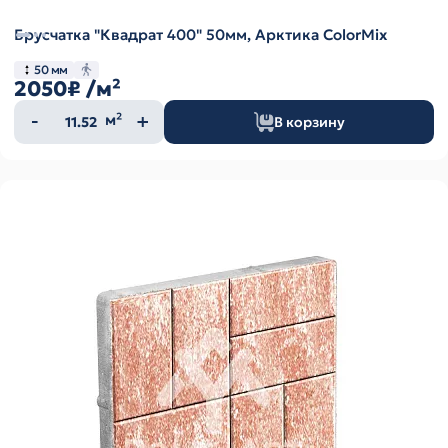
Брусчатка "Квадрат 400" 50мм, Арктика ColorMix
50 мм
2050₽
/м²
Количество
м²
В корзину
товара