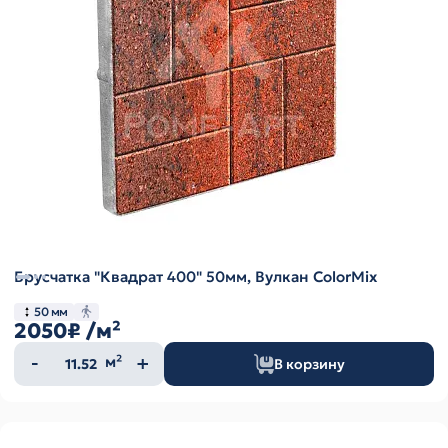
Брусчатка "Квадрат 400" 50мм, Вулкан ColorMix
50 мм
2050₽
/м²
Количество
м²
В корзину
товара