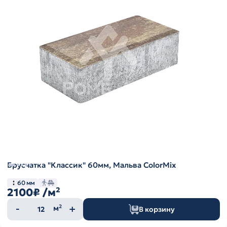
Брусчатка "Классик" 60мм, Мальва ColorMix
60 мм
2100₽
/м²
Количество
м²
В корзину
товара