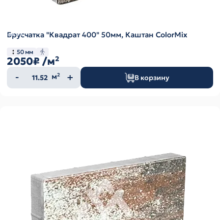
Брусчатка "Квадрат 400" 50мм, Каштан ColorMix
50 мм
2050₽
/м²
Количество
м²
В корзину
товара