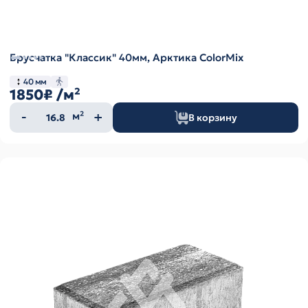
Брусчатка "Классик" 40мм, Арктика ColorMix
40 мм
1850₽
/м²
Количество
м²
В корзину
товара