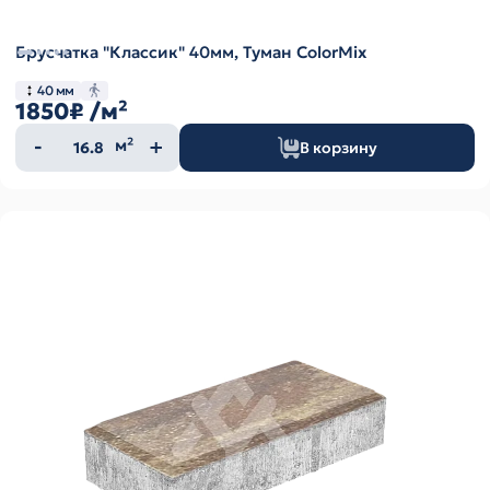
Брусчатка "Классик" 40мм, Туман ColorMix
40 мм
1850₽
/м²
Количество
м²
В корзину
товара