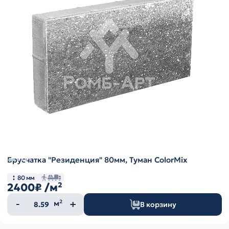
Брусчатка "Резиденция" 80мм, Туман ColorMix
80 мм
2400₽
/м²
Количество
м²
В корзину
товара