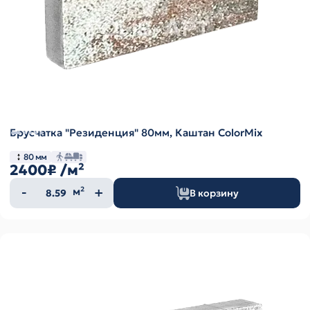
Брусчатка "Резиденция" 80мм, Каштан ColorMix
80 мм
2400₽
/м²
Количество
м²
В корзину
товара